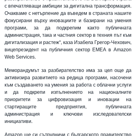
с впечатляващи амбиции за дигитална трансформация.
Очакваме с нетърпение да въведем в страната нашите
фокусирани върху иновациите и базирани на умения
програми, за да подкрепим както публичната
администрация, така и частния сектор в техния път към
дигитализация и растеж“, каза Изабела Грегор-Чехович,
вицепрезидент на публичния сектор EMEA в Amazon
Web Services.
Меморандумът за разбирателство има за цел още да
активизира развитието на редица програми, насочени
към създаването на умения за работа с облачни услуги
и да подкрепи изпълнението на националните
приоритети за цифровизация и иновации на
стартиращите предприятия, публичната
администрация и ключови изследователски
инициативи.
Amazon ще си сътрудничи с българското правителство