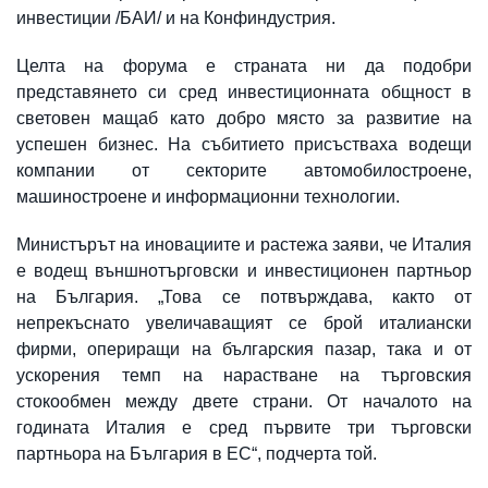
инвестиции /БАИ/ и на Конфиндустрия.
Целта на форума е страната ни да подобри
представянето си сред инвестиционната общност в
световен мащаб като добро място за развитие на
успешен бизнес. На събитието присъстваха водещи
компании от секторите автомобилостроене,
машиностроене и информационни технологии.
Министърът на иновациите и растежа заяви, че Италия
е водещ външнотърговски и инвестиционен партньор
на България. „Това се потвърждава, както от
непрекъснато увеличаващият се брой италиански
фирми, опериращи на българския пазар, така и от
ускорения темп на нарастване на търговския
стокообмен между двете страни. От началото на
годината Италия е сред първите три търговски
партньора на България в ЕС“, подчерта той.