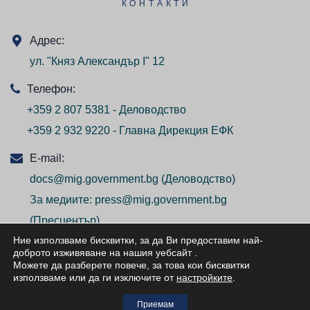
КОНТАКТИ
Адрес:
ул. "Княз Александър I" 12
Телефон:
+359 2 807 5381 - Деловодство
+359 2 932 9220 - Главна Дирекция ЕФК
E-mail:
docs@mig.government.bg
(Деловодство)
За медиите:
press@mig.government.bg
(Пресцентър)
Ние използваме бисквитки, за да Ви предоставим най-
доброто изживяване на нашия уебсайт
.
Можете да разберете повече, за това кои бисквитки
използваме или да ги изключите от
настройките
.
© ВСИЧКИ ПРАВА ЗАПАЗЕНИ/ALL RIGHTS
Приемам