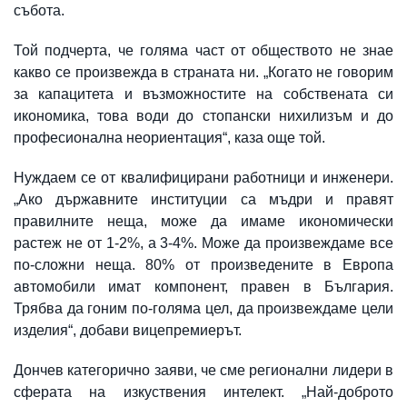
събота.
Той подчерта, че голяма част от обществото не знае
какво се произвежда в страната ни. „Когато не говорим
за капацитета и възможностите на собствената си
икономика, това води до стопански нихилизъм и до
професионална неориентация“, каза още той.
Нуждаем се от квалифицирани работници и инженери.
„Ако държавните институции са мъдри и правят
правилните неща, може да имаме икономически
растеж не от 1-2%, а 3-4%. Може да произвеждаме все
по-сложни неща. 80% от произведените в Европа
автомобили имат компонент, правен в България.
Трябва да гоним по-голяма цел, да произвеждаме цели
изделия“, добави вицепремиерът.
Дончев категорично заяви, че сме регионални лидери в
сферата на изкуствения интелект. „Най-доброто