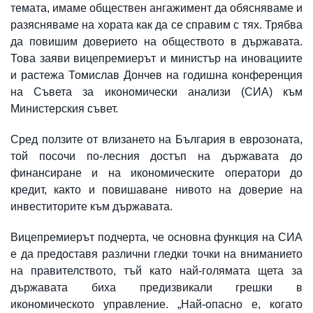
темата, имаме обществен ангажимент да обясняваме и
разясняваме на хората как да се справим с тях. Трябва
да повишим доверието на обществото в държавата.
Това заяви вицепремиерът и министър на иновациите
и растежа Томислав Дончев на годишна конференция
на Съвета за икономически анализи (СИА) към
Министерския съвет.
Сред ползите от влизането на България в еврозоната,
той посочи по-лесния достъп на държавата до
финансиране и на икономическите оператори до
кредит, както и повишаване нивото на доверие на
инвеститорите към държавата.
Вицепремиерът подчерта, че основна функция на СИА
е да предоставя различни гледки точки на вниманието
на правителството, тъй като най-голямата щета за
държавата биха предизвикали грешки в
икономическото управление. „Най-опасно е, когато