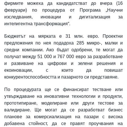
фирмите можеха да кандидатстват до вчера (16
февруари) по процедура от Програма „Научни
изследвания, иновации и дигитализация за
интелигентна трансформация“.
Бюджетът на мярката е 31 млн. евро. Проектни
предложения по нея подадоха 285 микро-, малки и
средни компании. Ако бъдат одобрени, те могат да
получат между 51 000 и 767 000 евро за разработване
и развиване на цифрови и зелени решения и
екоиновации, с които да повишат
конкурентоспособността и пазарното си представяне.
По процедурата ще се финансират тестване или
утвърждаване на иновативни технологии и продукти,
прототипиране, моделиране или други тестове за
валидиране. Ще могат да се разработват бизнес
планове за комерсиализация на пазари с висока
добавена стойност, да се правят проучвания на