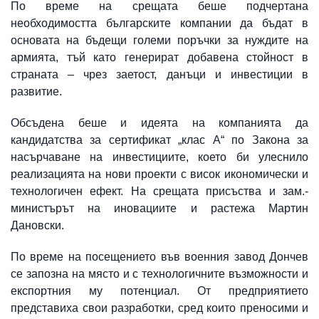
По време на срещата беше подчертана
необходимостта българските компании да бъдат в
основата на бъдещи големи поръчки за нуждите на
армията, тъй като генерират добавена стойност в
страната – чрез заетост, данъци и инвестиции в
развитие.
Обсъдена беше и идеята на компанията да
кандидатства за сертификат „клас А“ по Закона за
насърчаване на инвестициите, което би улеснило
реализацията на нови проекти с висок икономически и
технологичен ефект. На срещата присъства и зам.-
министърът на иновациите и растежа Мартин
Дановски.
По време на посещението във военния завод Дончев
се запозна на място и с технологичните възможности и
експортния му потенциал. От предприятието
представиха свои разработки, сред които преносими и