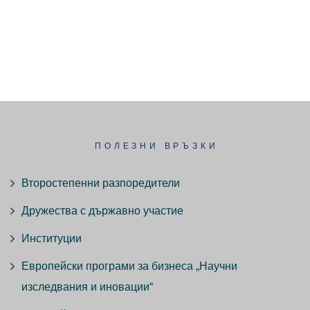
ПОЛЕЗНИ ВРЪЗКИ
Второстепенни разпоредители
Дружества с държавно участие
Институции
Европейски програми за бизнеса „Научни
изследвания и иновации“