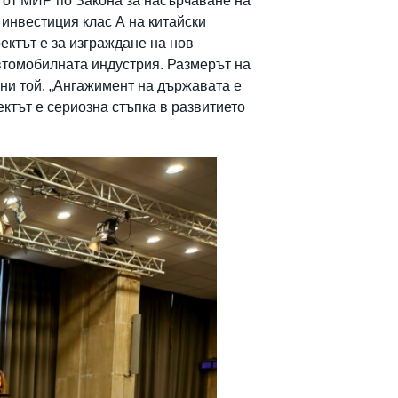
 от МИР по Закона за насърчаване на
 инвестиция клас А на китайски
ектът е за изграждане на нов
втомобилната индустрия. Размерът на
очни той. „Ангажимент на държавата е
ктът е сериозна стъпка в развитието