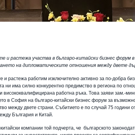
е и растежа участва в българо-китайски бизнес форум в
яването на дипломатическите отношения между двете д
е и растежа работим изключително активно за по-добра биз
та ни има силно конкурентно предимство в региона по отн
и висококвалифицирана работна ръка. Това заяви зам.-мин
то в София на българо-китайски бизнес форум за възможно
во между двете страни. Събитието е по случай 75 години о
ежду България и Китай.
китайски компании той подчерта, че българското законода