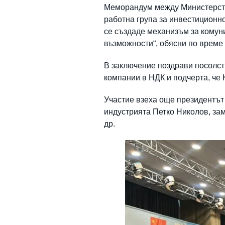
Меморандум между Министерство
работна група за инвестиционн
се създаде механизъм за комун
възможности“, обясни по време
В заключение поздрави посолст
компании в НДК и подчерта, че 
Участие взеха още президентът
индустрията Петко Николов, зам
др.