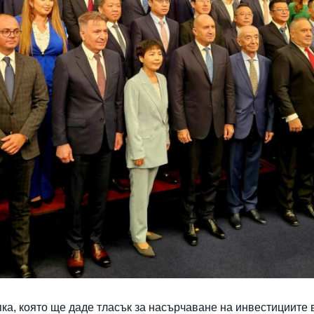
пка, която ще даде тласък за насърчаване на инвестициите 