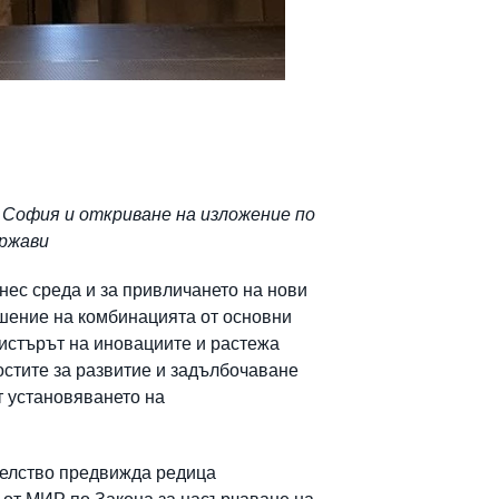
 София и откриване на изложение по
ържави
нес среда и за привличането на нови
ошение на комбинацията от основни
истърът на иновациите и растежа
стите за развитие и задълбочаване
т установяването на
телство предвижда редица