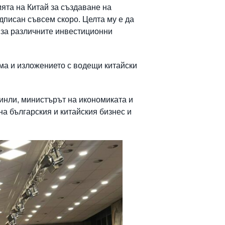
ята на Китай за създаване на
писан съвсем скоро. Целта му е да
 за различните инвестиционни
ма и изложението с водещи китайски
инли, министърът на икономиката и
а българския и китайския бизнес и