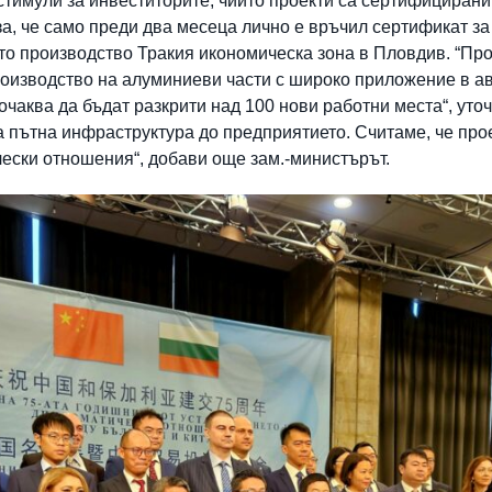
тимули за инвеститорите, чиито проекти са сертифицирани
а, че само преди два месеца лично е връчил сертификат за
ето производство Тракия икономическа зона в Пловдив. “Про
роизводство на алуминиеви части с широко приложение в а
 очаква да бъдат разкрити над 100 нови работни места“, ут
 пътна инфраструктура до предприятието. Считаме, че прое
чески отношения“, добави още зам.-министърът.