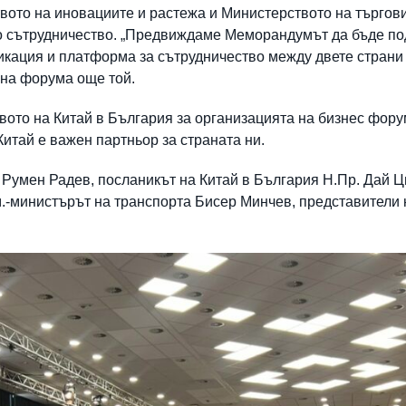
то на иновациите и растежа и Министерството на търгови
о сътрудничество. „Предвиждаме Меморандумът да бъде под
икация и платформа за сътрудничество между двете страни
 на форума още той.
вото на Китай в България за организацията на бизнес фору
Китай е важен партньор за страната ни.
 Румен Радев, посланикът на Китай в България Н.Пр. Дай Ц
.-министърът на транспорта Бисер Минчев, представители н