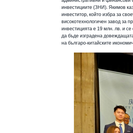
административни и финансови с
инвестициите (ЗНИ). Якимов каз
инвеститор, който избра за сво
високотехнологичен завод за п
инвестицията е 19 млн. лв. и се
да бъде изградена довеждащата
на българо-китайските икономи