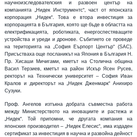
научноизследователския и развоен център на
компанията „Нидек Инструментс“, част от японската
корпорация „Нидек“. Това е втора инвестиция за
корпорацията в България, която ще бъде в областта на
електрификацията, роботиката, енергоспестяващите
устройства и уреди и дронове. Събитието се проведе
на територията на „София Еърпорт Център“ (SAC).
Присъстваха още посланикът на Япония в България Н.
Пр. Хисаши Мичигами, кметът на Столична община
Васил Терзиев, кметът на район Искър Ясен Русев,
ректорът на Технически университет – София Иван
Кралов и директорът на „Нидек Дженмарк“ Анихиро
Сузуки.
Проф. Ангелов изтъкна добрата съвместна работа
между Министерството на иновациите и растежа и
„Нидек“. Той припомни, че другата компания на
японския производител – „Нидек Елесис“, има издаден
сертификат за инвестиция в научна и развойна дейност