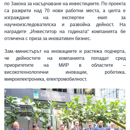
по Закона за насърчаване на инвестициите. По проекта
са разкрити над 70 нови работни места, а целта е
изграждане на експертен екип за
научноизследователска и развойна дейност. На
наградите „Инвеститор на годината“ компанията бе
отличена с приза за иновативен бизнес.
Зам.-министърът на иновациите и растежа подчерта,
че дейностите на компанията попадат сред
приоритетите на МИР в областите –
високотехнологични иновации, роботика,
микроелектроника, електромобилност.