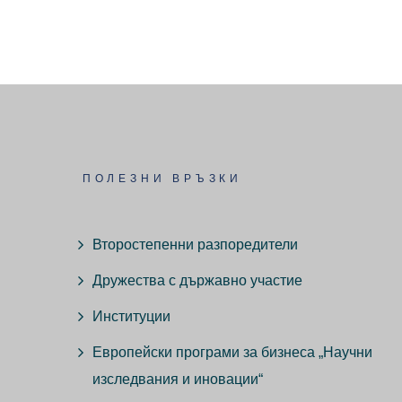
ПОЛЕЗНИ ВРЪЗКИ
Второстепенни разпоредители
Дружества с държавно участие
Институции
Европейски програми за бизнеса „Научни
изследвания и иновации“