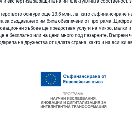
ия и експертиза за защита на интелектуалната собственост, 
ерството осигури още 13,6 млн. лв. като съфинансиране н
ва за създаването им бяха обезпечени от програма „Цифро
овационни хъбове ще предоставя услуги на микро, малки и
е е безплатно или на цени много под пазарните. Въпреки ч
одкрепа на дружества от цялата страна, както и на всички 