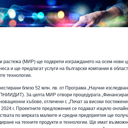
и растежа (МИР) ще подкрепи изграждането на осем нови 
неса и ще предлагат услуги на български компании в облас
ите технологии.
естирани близо 52 млн. лв. от Програма „Научни изследван
(ПНИИДИТ). За целта МИР отвори процедурата „Финансиран
овационни хъбове, отличени с „Печат за високи постижени
т 2024 г. Проектните предложения се подават изцяло онлай
дствата по мярката малките и средни предприятия ще получ
диране на техните продукти и технологии. Ще имат възможн