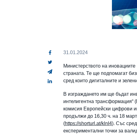
31.01.2024
Министерството на иновациите 
страната. Те ще подпомагат биз
сред които дигиталните и зелен
В изграждането им ще бъдат инв
интелигентна трансформация“ 
комисия Европейски цифрови ин
продължи до 16,30 ч. на 18 мар
(
https://shorturl.at/klnI4
). Със сре
експериментални точки за вали