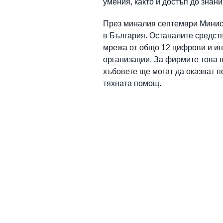
умения, както и достъп до знан
През миналия септември Минист
в България. Останалите средст
мрежа от общо 12 цифрови и ин
организации. За фирмите това щ
хъбовете ще могат да оказват п
тяхната помощ.