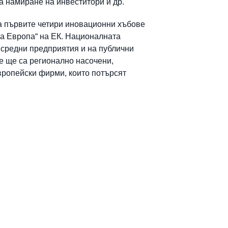
за намиране на инвеститори и др.
а първите четири иновационни хъбове
ва Европа“ на ЕК. Националната
 средни предприятия и на публични
е ще са регионално насочени,
европейски фирми, които потърсят