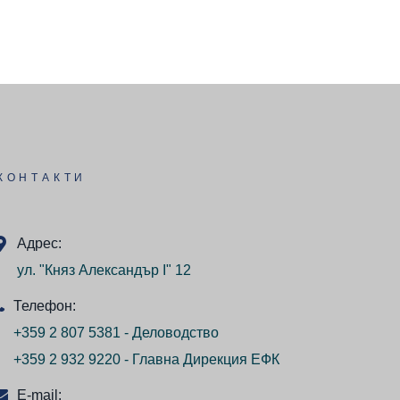
КОНТАКТИ
Адрес:
ул. "Княз Александър I" 12
Телефон:
+359 2 807 5381 - Деловодство
+359 2 932 9220 - Главна Дирекция ЕФК
E-mail: