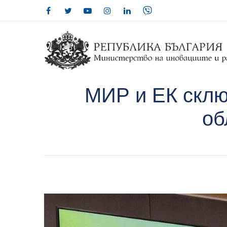
МИР и ЕК склю
об