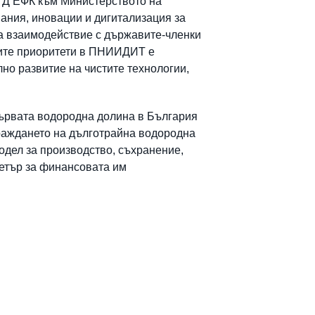
 ГД ЕФК към Министерството на
ания, иновации и дигитализация за
а взаимодействие с държавите-членки
ените приоритети в ПНИИДИТ е
но развитие на чистите технологии,
ървата водородна долина в България
граждането на дълготрайна водородна
одел за производство, съхранение,
метър за финансовата им