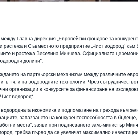
между Главна дирекция „Европейски фондове за конкурент
и растежа и Съвместното предприятие „Чист водород“ към 
иите и растежа Веселина Минчева. Официалната церемония
одородни долини“.
ждането на партньорски механизъм между различните евро
и, в т.ч. и на водородните технологии. Чрез сътрудничеств
учни организации в конкурсите за финансиране на изследов
Чист водород“.
а водородната икономика и подпомагане на прехода към зе
вациите, запазването на конкурентоспособността в бъдеще
аботни места“, заяви при подписването зам.-министър Минче
одород, трябва първо да се увеличат максимално инвестици