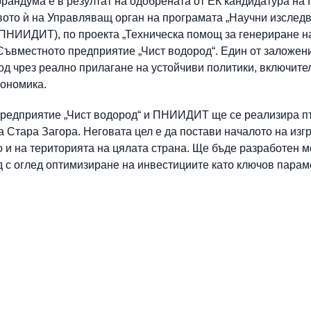
рандума е в резултат на одобрената от ЕК кандидатура на
вото ѝ на Управляващ орган на програмата „Научни изследв
ПНИИДИТ), по проекта „Техническа помощ за генериране н
а Съвместното предприятие „Чист водород“. Един от залож
д чрез реално прилагане на устойчиви политики, включител
кономика.
предприятие „Чист водород“ и ПНИИДИТ ще се реализира п
а Стара Загора. Неговата цел е да постави началото на из
о и на територията на цялата страна. Ще бъде разработен м
д с оглед оптимизиране на инвестициите като ключов пара