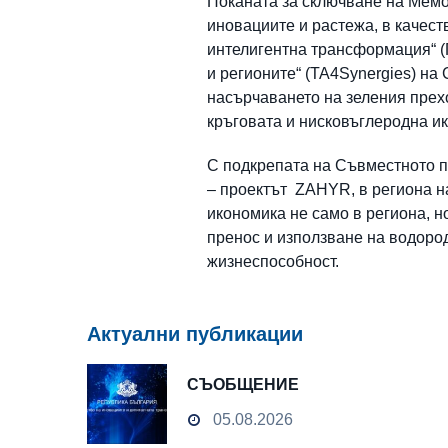
Поканата за сключване на Мемо
иновациите и растежа, в качест
интелигентна трансформация“ (
и регионите“ (TA4Synergies) н
насърчаването на зеления прехо
кръговата и нисковъглеродна и
С подкрепата на Съвместното 
– проектът ZAHYR, в региона н
икономика не само в региона, н
пренос и използване на водоро
жизнеспособност.
Актуални публикации
СЪОБЩЕНИЕ
05.08.2026