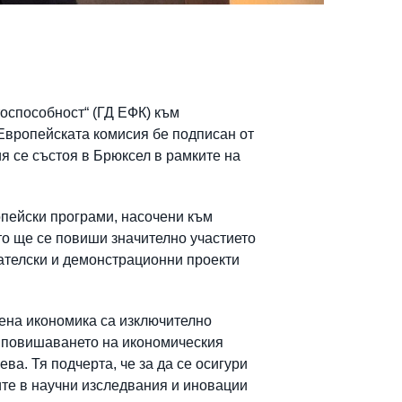
оспособност“ (ГД ЕФК) към
Европейската комисия бе подписан от
 се състоя в Брюксел в рамките на
пейски програми, насочени към
ото ще се повиши значително участието
ателски и демонстрационни проекти
лена икономика са изключително
, повишаването на икономическия
ва. Тя подчерта, че за да се осигури
ите в научни изследвания и иновации