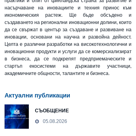
практики и опит от финландска страна за развитие и
насърчаване на иновациите и техния принос към
икономическия растеж. Ще бъде обсъдено и
създаването на регионални иновационни долини, които
да се свържат в център за създаване и развиване на
иновации, основани на научна и развойна дейност.
Целта е различни разработки на високотехнологични и
иновационни продукти и услуги да се комерсиализират
в бизнеса, да се подкрепят предприемаческите и
стартъп екосистеми на държавите участници,
академичните общности, талантите и бизнеса.
Актуални публикации
СЪОБЩЕНИЕ
05.08.2026