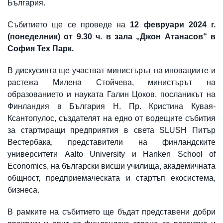
България.
Събитието ще се проведе на
12 февруари 2024 г.
(понеделник) от 9.30 ч. в зала „Джон Атанасов“ в
София Тех Парк.
В дискусията ще участват министърът на иновациите и
растежа Милена Стойчева, министърът на
образованието и науката Галин Цоков, посланикът на
Финландия в България Н. Пр. Кристина Кувая-
Ксантопулос, създателят на едно от водещите събития
за стартиращи предприятия в света SLUSH Питър
Вестербака, представители на финландските
университети Aalto University и Hanken School of
Economics, на български висши училища, академичната
общност, предприемаческата и стартъп екосистема,
бизнеса.
В рамките на събитието ще бъдат представени добри