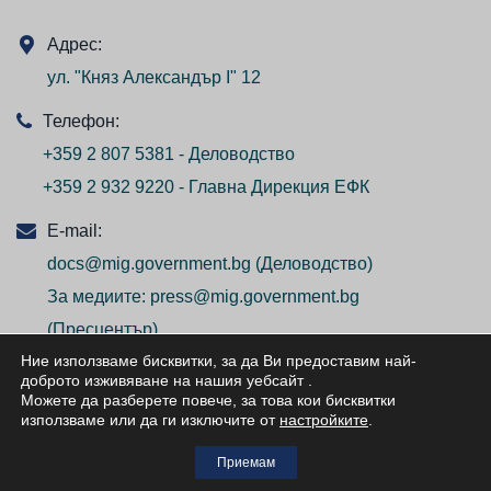
Адрес:
ул. "Княз Александър I" 12
Телефон:
+359 2 807 5381 - Деловодство
+359 2 932 9220 - Главна Дирекция ЕФК
E-mail:
docs@mig.government.bg
(Деловодство)
За медиите:
press@mig.government.bg
(Пресцентър)
Ние използваме бисквитки, за да Ви предоставим най-
доброто изживяване на нашия уебсайт
.
Можете да разберете повече, за това кои бисквитки
използваме или да ги изключите от
настройките
.
© ВСИЧКИ ПРАВА ЗАПАЗЕНИ/ALL RIGHTS
Приемам
RESERVED 2026