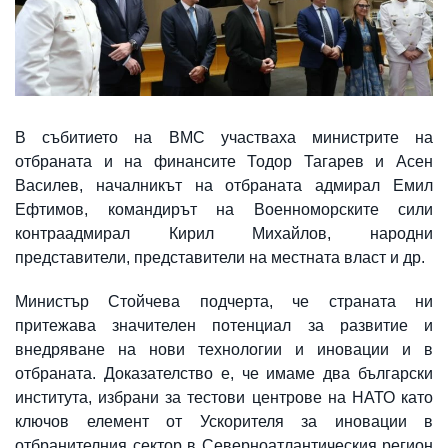
В събитието на ВМС участваха министрите на
отбраната и на финансите Тодор Тагарев и Асен
Василев, началникът на отбраната адмирал Емил
Ефтимов, командирът на Военноморските сили
контраадмирал Кирил Михайлов, народни
представители, представители на местната власт и др.
Министър Стойчева подчерта, че страната ни
притежава значителен потенциал за развитие и
внедряване на нови технологии и иновации и в
отбраната. Доказателство е, че имаме два български
института, избрани за тестови центрове на НАТО като
ключов елемент от Ускорителя за иновации в
отбранителния сектор в Северноатлантическия регион