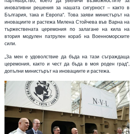
партньорство, което да увеличи възможностите за
иновативни решения за нашата сигурност – както в
България, така и Европа“. Това заяви министърът на
иновациите и растежа Милена Стойчева във Варна на
тържествената церемония по залагане на кила на
втория модулен патрулен кораб на Военноморските
сили.
„За мен е удоволствие да бъда на тази съграждаща
церемония, както и чест да бъда в моя роден град“,
допълни министърът на иновациите и растежа.