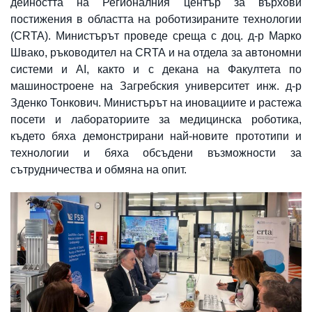
дейността на Регионалния център за върхови
постижения в областта на роботизираните технологии
(CRTA). Министърът проведе среща с доц. д-р Марко
Швако, ръководител на СRTA и на отдела за автономни
системи и AI, както и с декана на Факултета по
машиностроене на Загребския университет инж. д-р
Зденко Тонкович. Министърът на иновациите и растежа
посети и лабораториите за медицинска роботика,
където бяха демонстрирани най-новите прототипи и
технологии и бяха обсъдени възможности за
сътрудничества и обмяна на опит.