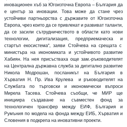
иновационен хъб за Югоизточна Европа – България да
е център за иновации. Това може да стане чрез
устойчиви партньорства с държавите от Югоизточна
Европа, чрез които да се привлекат и развиват таланти,
да се засили сътрудничеството в области като нови
технологии, дигитализация, предприемаческа и
стартъп екосистема“, заяви Стойчева на срещата с
министъра на икономиката и устойчивото развитие
Хабиян. На нея присъстваха още зам.-ръководителят
на Централна държавна служба за дигитално развитие
Никола Модрошан, посланикът на България в
Хърватия Н. Пр. Ива Крулева и ръководителят на
Службата по търговски и икономически въпроси
Мирела Тасева. Стойчева съобщи, че МИР ще
инициира създаване на съвместен фонд за
технологичен трансфер между ЕИФ, България и
Румъния по модела на фонда между ЕИБ, Хърватия и
Словения в подкрепа на иновативни проекти.