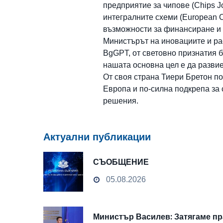
предприятие за чипове (Chips J
интегралните схеми (European C
възможности за финансиране и 
Министърът на иновациите и рас
BgGPT, от световно признатия б
нашата основна цел е да развие
От своя страна Тиери Бретон по
Европа и по-силна подкрепа за
решения.
Актуални публикации
СЪОБЩЕНИЕ
05.08.2026
Министър Василев: Затягаме пр