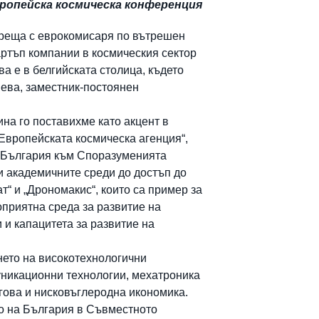
ропейска космическа конференция
среща с еврокомисаря по вътрешен
артъп компании в космическия сектор
а е в белгийската столица, където
шева, заместник-постоянен
на го поставихме като акцент в
 Европейската космическа агенция“,
а България към Споразуменията
и академичните среди до достъп до
т“ и „Дрономакис“, които са пример за
оприятна среда за развитие на
и капацитета за развитие на
нето на високотехнологични
уникационни технологии, мехатроника
гова и нисковъглеродна икономика.
о на България в Съвместното