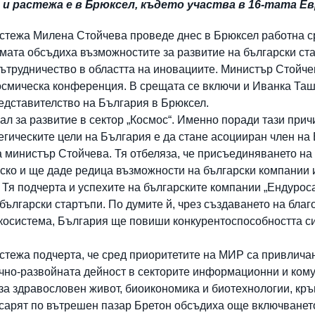
 растежа е в Брюксел, където участва в 16-тата Ев
астежа Милена Стойчева проведе днес в Брюксел работна 
амата обсъдиха възможностите за развитие на български ст
 сътрудничество в областта на иновациите. Министър Стойчев
космическа конференция. В срещата се включи и Иванка Та
едставителство на България в Брюксел.
л за развитие в сектор „Космос“. Именно поради тази причи
егическите цели на България е да стане асоцииран член на
а министър Стойчева. Тя отбеляза, че присъединяването н
ско и ще даде редица възможности на български компании 
 Тя подчерта и успехите на българските компании „Ендуроса
български стартъпи. По думите й, чрез създаването на благ
косистема, България ще повиши конкурентоспособността си 
стежа подчерта, че сред приоритетите на МИР са привлича
учно-развойната дейност в секторите информационни и ком
за здравословен живот, биоикономика и биотехнологии, кръ
сарят по вътрешен пазар Бретон обсъдиха още включванет