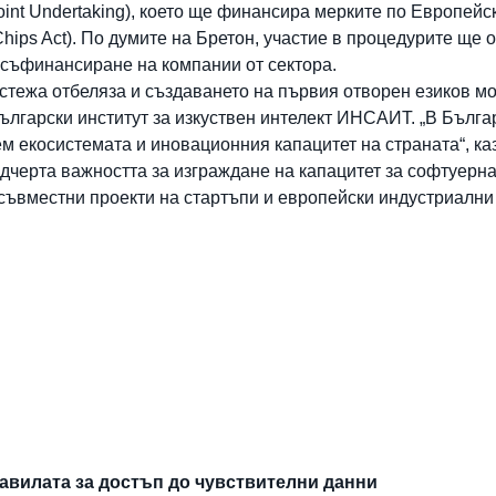
oint Undertaking), което ще финансира мерките по Европейс
hips Act). По думите на Бретон, участие в процедурите ще 
съфинансиране на компании от сектора.
тежа отбеляза и създаването на първия отворен езиков мод
ългарски институт за изкуствен интелект ИНСАИТ. „В Българ
м екосистемата и иновационния капацитет на страната“, ка
дчерта важността за изграждане на капацитет за софтуерна
 съвместни проекти на стартъпи и европейски индустриални
авилата за достъп до чувствителни данни