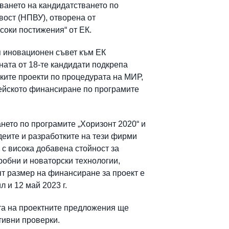
ването на кандидатстването по
вост (НПВУ), отворена от
соки постижения“ от ЕК.
я иновационен съвет към EК
ата от 18-те кандидати подкрепа
ските проекти по процедурата на МИР,
пейското финансиране по програмите
нето по програмите „Хоризонт 2020“ и
идеите и разработките на тези фирми
 с висока добавена стойност за
пробни и новаторски технологии,
ият размер на финансиране за проект е
 и 12 май 2023 г.
ата на проектните предложения ще
тивни проверки.