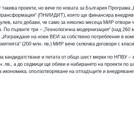
т такива проекти, но вече по новата за България Програма 
 трансформация“ (ПНИИДИТ), която ще финансира внедрява
улев, като добави, че само за няколко месеца МИР отвори 
. По първите три – „Технологична модернизация“ (над 260 м
) и „Изграждане на нови ВЕИ за собствено потребление в к
иятията“ (200 млн. лв.) МИР вече сключва договори с клас
а кандидатстване и петата от общо шест мерки по НПВУ – 
н. лв., а до седмици ще обяви и набирането на проекти по
ва икономика, оползотворяване на отпадъците и внедряване 