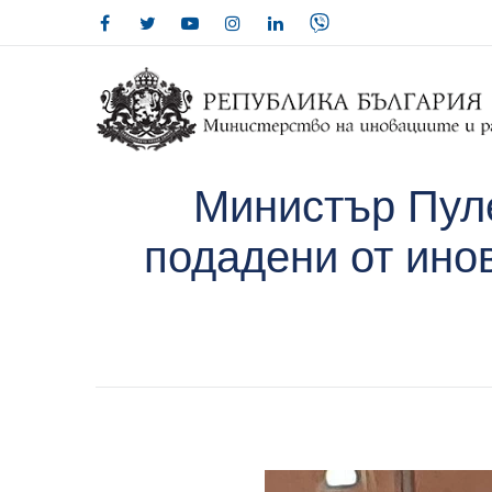
Министър Пуле
подадени от инов