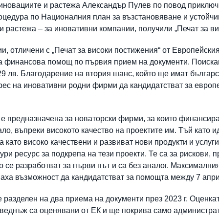
иновациите и растежа Александър Пулев по повод приключ
роцедура по Националния план за възстановяване и устойчи
 растежа – за иновативни компании, получили „Печат за ви
и, отличени с „Печат за високи постижения“ от Европейски
а финансова помощ по първия прием на документи. Поискан
29 лв. Благодарение на втория шанс, който ще имат българ
рес на иновативни родни фирми да кандидатстват за евро
е предназначена за новаторски фирми, за които финансира
ало, въпреки високото качество на проектите им. Тъй като 
а като високо качествени и развиват нови продукти и услуги
ри ресурс за подкрепа на тези проекти. Те са за рискови, 
ито се разработват за първи път и са без аналог. Максималн
имаха възможност да кандидатстват за помощта между 7 април
е разделен на два приема на документи през 2023 г. Оценк
е веднъж са оценявани от ЕК и ще покрива само администра