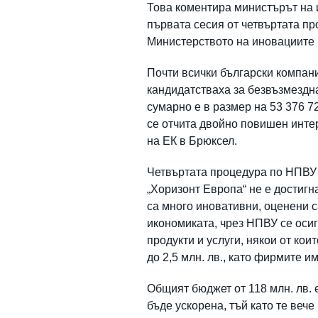
Това коментира министърът на 
първата сесия от четвъртата п
Министерството на иновациите и
Почти всички български компани
кандидатстваха за безвъзмездн
сумарно е в размер на 53 376 7
се отчита двойно повишен инте
на ЕК в Брюксел.
Четвъртата процедура по НПВУ 
„Хоризонт Европа“ не е достигн
са много иновативни, оценени с
икономиката, чрез НПВУ се осигу
продукти и услуги, някои от ко
до 2,5 млн. лв., като фирмите 
Общият бюджет от 118 млн. лв. 
бъде ускорена, тъй като те веч