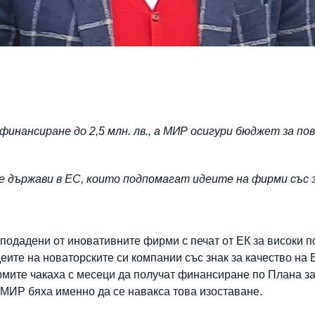
нансиране до 2,5 млн. лв., а МИР осигури бюджет за по
е държави в ЕС, които подпомагат идеите на фирми със з
а подадени от иновативните фирми с печат от ЕК за високи 
еите на новаторските си компании със знак за качество на 
рмите чакаха с месеци да получат финансиране по Плана за
 МИР бяха именно да се навакса това изоставане.