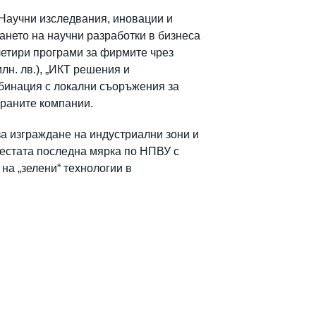
„Научни изследвания, иновации и
нето на научни разработки в бизнеса
четири програми за фирмите чрез
лн. лв.), „ИКТ решения и
омбинация с локални съоръжения за
ираните компании.
за изграждане на индустриални зони и
 шестата последна мярка по НПВУ с
на „зелени“ технологии в