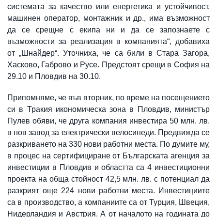
системата за качество или енергетика и устойчивост,
машинен оператор, монтажник и др., има възможност
да се срещне с екипа ни и да се запознаете с
възможности за реализация в компанията“, добавиха
от „Шнайдер“. Уточниха, че са били в Стара Загора,
Хасково, Габрово и Русе. Предстоят срещи в София на
29.10 и Пловдив на 30.10.
Припомняме, че във вторник, по време на посещението
си в Тракия икономическа зона в Пловдив, министър
Пулев обяви, че друга компания инвестира 50 млн. лв.
в нов завод за електрически велосипеди. Предвижда се
разкриването на 330 нови работни места. По думите му,
в процес на сертифициране от Българската агенция за
инвестиции в Пловдив и областта са 4 инвестиционни
проекта на обща стойност 42,5 млн. лв. с потенциал да
разкрият още 224 нови работни места. Инвестициите
са в производство, а компаниите са от Турция, Швеция,
Нидерландия и Австрия. А от началото на годината до