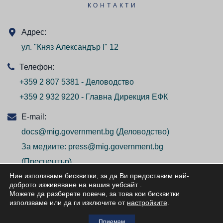
КОНТАКТИ
Адрес:
ул. "Княз Александър I" 12
Телефон:
+359 2 807 5381 - Деловодство
+359 2 932 9220 - Главна Дирекция ЕФК
E-mail:
docs@mig.government.bg
(Деловодство)
За медиите:
press@mig.government.bg
(Пресцентър)
Ние използваме бисквитки, за да Ви предоставим най-
доброто изживяване на нашия уебсайт
.
Можете да разберете повече, за това кои бисквитки
използваме или да ги изключите от
настройките
.
© ВСИЧКИ ПРАВА ЗАПАЗЕНИ/ALL RIGHTS
Приемам