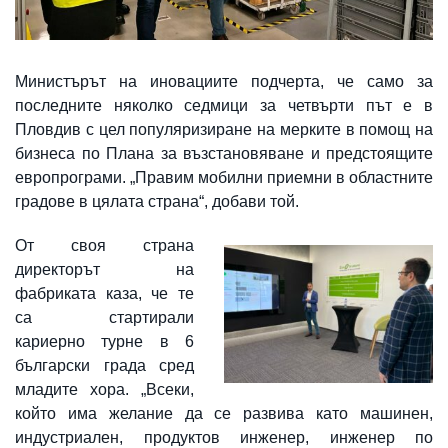
Министърът на иновациите подчерта, че само за
последните няколко седмици за четвърти път е в
Пловдив с цел популяризиране на мерките в помощ на
бизнеса по Плана за възстановяване и предстоящите
европрограми. „Правим мобилни приемни в областните
градове в цялата страна“, добави той.
От своя страна
директорът на
фабриката каза, че те
са стартирали
кариерно турне в 6
български града сред
младите хора. „Всеки,
който има желание да се развива като машинен,
индустриален, продуктов инженер, инженер по