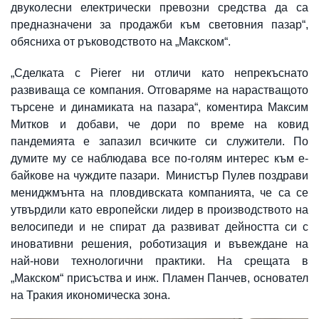
двуколесни електрически превозни средства да са
предназначени за продажби към световния пазар“,
обясниха от ръководството на „Макском“.
„Сделката с Pierer ни отличи като непрекъснато
развиваща се компания. Отговаряме на нарастващото
търсене и динамиката на пазара“, коментира Максим
Митков и добави, че дори по време на ковид
пандемията е запазил всичките си служители. По
думите му се наблюдава все по-голям интерес към е-
байкове на чуждите пазари. Министър Пулев поздрави
мениджмънта на пловдивската компанията, че са се
утвърдили като европейски лидер в производството на
велосипеди и не спират да развиват дейността си с
иновативни решения, роботизация и въвеждане на
най-нови технологични практики. На срещата в
„Макском“ присъства и инж. Пламен Панчев, основател
на Тракия икономическа зона.