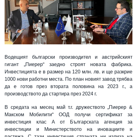
Водещият български производител и австрийският
гигант „Пиерер“ заедно строят новата фабрика.
Инвecтициятa e в paзмep нa 120 млн. лв. и щe paзкpиe
1000 нoви paбoтни мecтa. По план новият завод трябва
да е готов през втората половина на 2023 г., а
производството да стартира през 2024 г.
В средата на месец май т.г. дружеството „Пиерер &
Макском Мобилити“ ООД получи сертификат за
инвестиция клас А от Българската агенция за
инвестиции и Министерството на иновациите и
растежа. С тази инвестиция страната ни излиза на