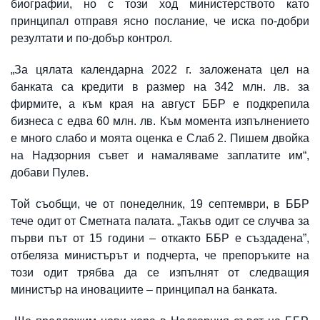
биографии, но с този ход министерството като
принципал отправя ясно послание, че иска по-добри
резултати и по-добър контрол.
„За цялата календарна 2022 г. заложената цел на
банката са кредити в размер на 342 млн. лв. за
фирмите, а към края на август ББР е подкрепила
бизнеса с едва 60 млн. лв. Към момента изпълнението
е много слабо и моята оценка е Слаб 2. Пишем двойка
на Надзорния съвет и намаляваме заплатите им“,
добави Пулев.
Той съобщи, че от понеделник, 19 септември, в ББР
тече одит от Сметната палата. „Такъв одит се случва за
първи път от 15 години – откакто ББР е създадена”,
отбеляза министърът и подчерта, че препоръките на
този одит трябва да се изпълнят от следващия
министър на иновациите – принципал на банката.