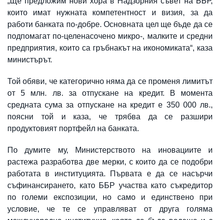
„Ще предложим нови хора в Надзорния съвет на ББР,
които имат нужната компетентност и визия, за да
работи банката по-добре. Основната цел ще бъде да се
подпомагат по-целенасочено микро-, малките и средни
предприятия, които са гръбнакът на икономиката“, каза
министърът.
Той обяви, че категорично няма да се променя лимитът
от 5 млн. лв. за отпускане на кредит. В момента
средната сума за отпускане на кредит е 350 000 лв.,
поясни той и каза, че трябва да се разшири
продуктовият портфейл на банката.
По думите му, Министерството на иновациите и
растежа разработва две мерки, с които да се подобри
работата в институцията. Първата е да се насърчи
съфинансирането, като ББР участва като съкредитор
по големи експозиции, но само и единствено при
условие, че те се управляват от друга голяма