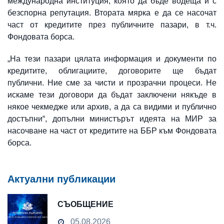
международна институция, която да бъде водеща и с
безспорна репутация. Втората мярка е да се насочат
част от кредитите през публичните пазари, в т.ч.
Фондовата борса.
„На тези пазари цялата информация и документи по
кредитите, облигациите, договорите ще бъдат
публични. Ние сме за чисти и прозрачни процеси. Не
искаме тези договори да бъдат заключени някъде в
някое чекмедже или архив, а да са видими и публично
достъпни“, допълни министърът идеята на МИР за
насочване на част от кредитите на ББР към Фондовата
борса.
Актуални публикации
СЪОБЩЕНИЕ
05.08.2026