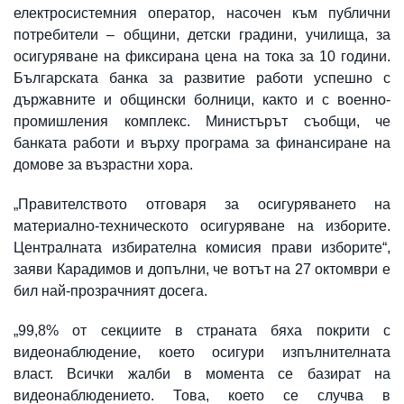
електросистемния оператор, насочен към публични
потребители – общини, детски градини, училища, за
осигуряване на фиксирана цена на тока за 10 години.
Българската банка за развитие работи успешно с
държавните и общински болници, както и с военно-
промишления комплекс. Министърът съобщи, че
банката работи и върху програма за финансиране на
домове за възрастни хора.
„Правителството отговаря за осигуряването на
материално-техническото осигуряване на изборите.
Централната избирателна комисия прави изборите“,
заяви Карадимов и допълни, че вотът на 27 октомври е
бил най-прозрачният досега.
„99,8% от секциите в страната бяха покрити с
видеонаблюдение, което осигури изпълнителната
власт. Всички жалби в момента се базират на
видеонаблюдението. Това, което се случва в