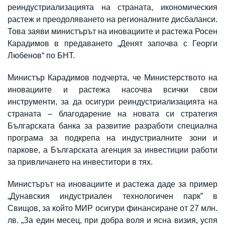
реиндустриализацията на страната, икономическия
растеж и преодоляването на регионалните дисбаланси.
Това заяви министърът на иновациите и растежа Росен
Карадимов в предаването „Денят започва с Георги
Любенов“ по БНТ.
Министър Карадимов подчерта, че Министерството на
иновациите и растежа насочва всички свои
инструменти, за да осигури реиндустриализацията на
страната – благодарение на новата си стратегия
Българската банка за развитие разработи специална
програма за подкрепа на индустриалните зони и
паркове, а Българската агенция за инвестиции работи
за привличането на инвеститори в тях.
Министърът на иновациите и растежа даде за пример
„Дунавския индустриален технологичен парк” в
Свищов, за който МИР осигури финансиране от 27 млн.
лв. „За един месец, при добра воля и ясна визия, успя