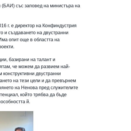
 (БАИ) със заповед на министъра на
16 г. е директор на Конфиндустрия
о и създаването на двустранни
Има опит още в областта на
роекти.
ии, базирани на талант и
ятам, че можем да развием най-
им конструктивни двустранни
ането на тези цели и да превърнем
вянето на Ненова пред служителите
тенциал, който трябва да бъде
пособността й.