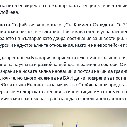
пълнителен директор на Българската агенция за инвестиции
Стойчева.
о от Софийския университет „Св. Климент Охридски“. От 20
лианския бизнес в България. Притежава опит в управлениет
рането на България като добра дестинация за инвестиции. 
рси и индустриалните отношения, както и на европейски п
 да превърнем България в привлекателно място за инвестиц
не на научната и развойна дейност в различни сектори. См
азирани на новата вълна иновации и по-този начин да град
лючително много на екипа на БАИ да ни подкрепи за постиг
 Югоизточна Европа“, каза министър Стойчева при предста
рта, че Българската агенция за инвестиции има огромен по
номическият растеж на страната и да се повиши конкурентос