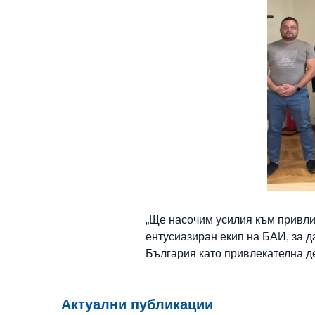
„Ще насочим усилия към привли
ентусиазиран екип на БАИ, за д
България като привлекателна д
Актуални публикации