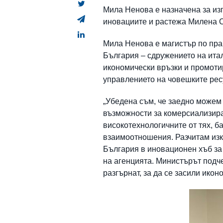
Мила Ненова е назначена за из
иновациите и растежа Милена 
Мила Ненова е магистър по прав
България – сдружението на ита
икономически връзки и промоти
управлението на човешките ресу
„Убедена съм, че заедно можем
възможности за комерсиализира
високотехнологичните от тях, б
взаимоотношения. Разчитам изк
България в иновационен хъб за
на агенцията. Министърът подче
разгърнат, за да се засили ико