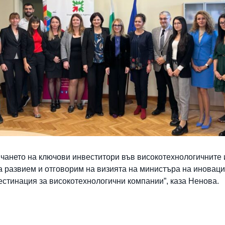
чането на ключови инвеститори във високотехнологичните 
а развием и отговорим на визията на министъра на иноваци
естинация за високотехнологични компании”, каза Ненова.