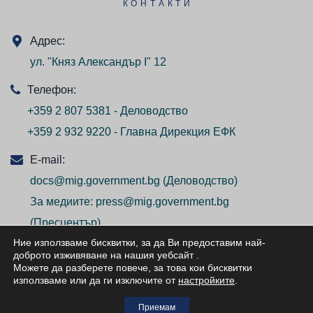
КОНТАКТИ
Адрес:
ул. "Княз Александър I" 12
Телефон:
+359 2 807 5381 - Деловодство
+359 2 932 9220 - Главна Дирекция ЕФК
E-mail:
docs@mig.government.bg
(Деловодство)
За медиите:
press@mig.government.bg
(Пресцентър)
Ние използваме бисквитки, за да Ви предоставим най-
доброто изживяване на нашия уебсайт
.
Можете да разберете повече, за това кои бисквитки
използваме или да ги изключите от
настройките
.
© ВСИЧКИ ПРАВА ЗАПАЗЕНИ/ALL RIGHTS
Приемам