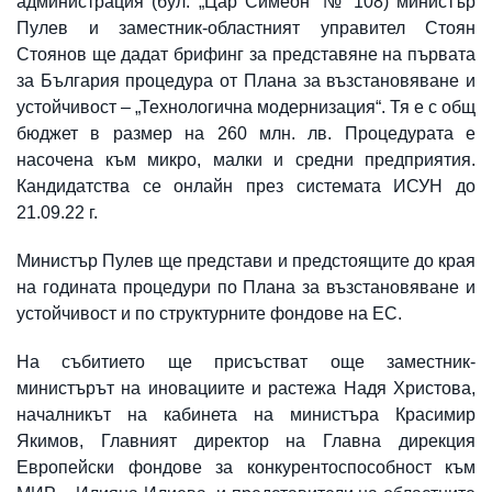
администрация (бул. „Цар Симеон“ № 108) министър
Пулев и заместник-областният управител Стоян
Стоянов ще дадат брифинг за представяне на първата
за България процедура от Плана за възстановяване и
устойчивост – „Технологична модернизация“. Тя е с общ
бюджет в размер на 260 млн. лв. Процедурата е
насочена към микро, малки и средни предприятия.
Кандидатства се онлайн през системата ИСУН до
21.09.22 г.
Министър Пулев ще представи и предстоящите до края
на годината процедури по Плана за възстановяване и
устойчивост и по структурните фондове на ЕС.
На събитието ще присъстват още заместник-
министърът на иновациите и растежа Надя Христова,
началникът на кабинета на министъра Красимир
Якимов, Главният директор на Главна дирекция
Европейски фондове за конкурентоспособност към