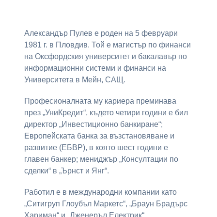
Александър Пулев е роден на 5 февруари
1981 г. в Пловдив. Той е магистър по финанси
на Оксфордския университет и бакалавър по
информационни системи и финанси на
Университета в Мейн, САЩ.
Професионалната му кариера преминава
през „УниКредит“, където четири години е бил
директор „Инвестиционно банкиране“;
Европейската банка за възстановяване и
развитие (ЕБВР), в която шест години е
главен банкер; мениджър „Консултации по
сделки“ в „Ърнст и Янг“.
Работил е в международни компании като
„Ситигруп Глоубъл Маркетс“, „Браун Брадърс
Хариман“ и „Дженеръл Електрик“.