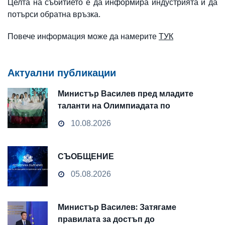
Целта на събитието е да информира индустрията и да
потърси обратна връзка.
Повече информация може да намерите
ТУК
Актуални публикации
Министър Василев пред младите
таланти на Олимпиадата по
изкуствен интелект в Казахстан:
10.08.2026
Миналият век беше решен от петрола,
вашият ще бъде решен от умовете
СЪОБЩЕНИЕ
05.08.2026
Министър Василев: Затягаме
правилата за достъп до