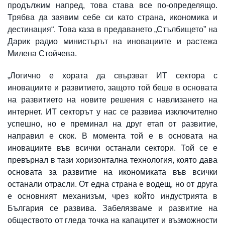
продължим напред, това става все по-определящо.
Трябва да заявим себе си като страна, икономика и
дестинация“. Това каза в предаването „Стълбището” на
Дарик радио министърът на иновациите и растежа
Милена Стойчева.
„Логично е хората да свързват ИТ сектора с
иновациите и развитието, защото той беше в основата
на развитието на новите решения с навлизането на
интернет. ИТ секторът у нас се развива изключително
успешно, но е преминал на друг етап от развитие,
направил е скок. В момента той е в основата на
иновациите във всички останали сектори. Той се е
превърнал в тази хоризонтална технология, която дава
основата за развитие на икономиката във всички
останали отрасли. От една страна е водещ, но от друга
е основният механизъм, чрез който индустрията в
България се развива. Забелязваме и развитие на
обществото от гледа точка на капацитет и възможности