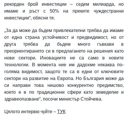
рекорден брой инвестиции – седем милиарда, но
имаме и ръст с 50% на преките чуждестранни
инвестиции“, обясни тя.
„За да може да бъдем привлекателни трябва да имаме
от една страна устойчивост и предвидимост, но от
друга трябва да бъдем много гъвкави в
преориентирането си в предлагането на решения като
нови сектори. Иновациите не са само в новите
технологии. В момента ние им дадохме някаква по-
голяма видимост, защото те са в едни от ключовите
сектори на развитие на Европа. Но България може да
си направи това нишово конкурентно предимство,
което е в по традиционни сфери като земеделие и
здравеопазване“, посочи министър Стойчева.
Цялото интервю чуйте –
ТУК