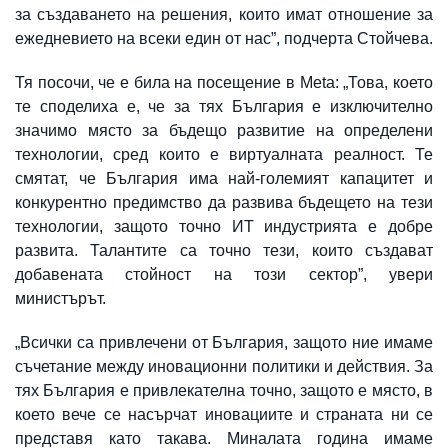
за създаването на решения, които имат отношение за
ежедневието на всеки един от нас”, подчерта Стойчева.
Тя посочи, че е била на посещение в Meta: „Това, което
те споделиха е, че за тях България е изключително
значимо място за бъдещо развитие на определени
технологии, сред които е виртуалната реалност. Те
смятат, че България има най-големият капацитет и
конкурентно предимство да развива бъдещето на тези
технологии, защото точно ИТ индустрията е добре
развита. Талантите са точно тези, които създават
добавената стойност на този сектор”, увери
министърът.
„Всички са привлечени от България, защото ние имаме
съчетание между иновационни политики и действия. За
тях България е привлекателна точно, защото е място, в
което вече се насърчат иновациите и страната ни се
представя като такава. Миналата година имаме