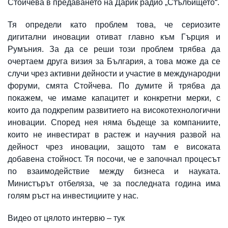
Стойчева в предаването на Дарик радио „Стълбището“.
Тя определи като проблем това, че сериозите
дигитални иновации отиват главно към Гърция и
Румъния. За да се реши този проблем трябва да
очертаем друга визия за България, а това може да се
случи чрез активни дейности и участие в международни
форуми, смята Стойчева. По думите й трябва да
покажем, че имаме капацитет и конкретни мерки, с
които да подкрепим развитието на високотехнологични
иновации. Според нея няма бъдеще за компаниите,
които не инвестират в растеж и научния развой на
дейност чрез иновации, защото там е високата
добавена стойност. Тя посочи, че е започнал процесът
по взаимодействие между бизнеса и науката.
Министърът отбеляза, че за последната година има
голям ръст на инвестициите у нас.
Видео от цялото интервю –
тук