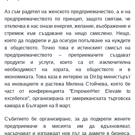
Аз съм радетел на женското предприемачество, а и на
предприемачеството по принцип, защото смятам, че
отключва в нас онази енергия, желание, въображение и
стремеж към създаване на нещо смислено. Нещо,
което да подкрепи и да осигури попълване на нуждите
в обществото. Точно това е истинският смисъл на
предприемачеството – преприемачите създават
продукти и услуги, които са от изключителна
необходимост на хората, на обществото и в
икономиката. Това каза в интервю за Dir.bg министърът
на иновациите и растежа Милена Стойчева, която бе
част от конференцията “EmpowerHer: Elevate to
excellence”, организирана от американската търговска
камара в България на 8 март.
Събитието бе организирано, за да подкрепи жените
предприемачи в мисията им да вдъхновяват,
насърчават и изграждат нов път за дамите в бизнеса.