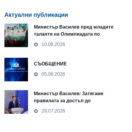
Актуални публикации
Министър Василев пред младите
таланти на Олимпиадата по
изкуствен интелект в Казахстан:
10.08.2026
Миналият век беше решен от петрола,
вашият ще бъде решен от умовете
СЪОБЩЕНИЕ
05.08.2026
Министър Василев: Затягаме
правилата за достъп до
чувствителни данни
29.07.2026