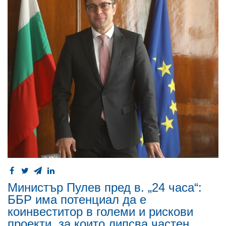
Министър Пулев пред в. „24 часа“:
ББР има потенциал да е
коинвеститор в големи и рискови
проекти, за които липсва частен