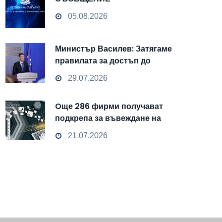
05.08.2026
Министър Василев: Затягаме
правилата за достъп до
чувствителни данни
29.07.2026
Oще 286 фирми получават
подкрепа за въвеждане на
изкуствен интелект и
21.07.2026
облачни технологии